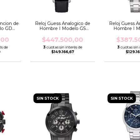
uncion de
Reloj Guess Analogico de
Reloj Guess A
lo GD
Hombre I Modelo GS
Hombre I M
048G1
PARKER I GW0709G1
Easton I 
,00
$447.500,00
$387.5
és de
3
cuotas sin interés de
3
cuotas sin 
0
$149.166,67
$129.16
SIN STOCK
SIN STOCK