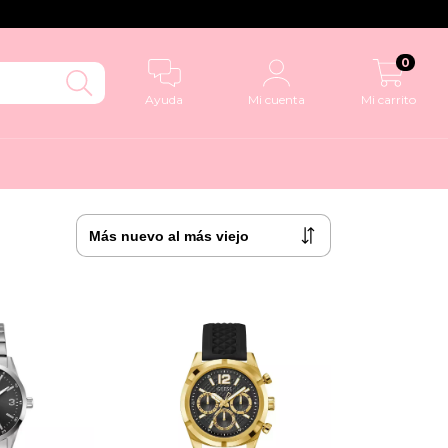
0
Ayuda
Mi cuenta
Mi carrito