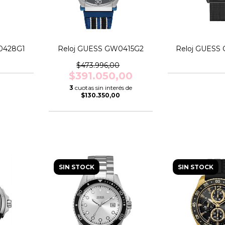
0428G1
Reloj GUESS GW0415G2
Reloj GUESS
$473.996,00
$391.050,00
3
cuotas sin interés de
$130.350,00
SIN STOCK
SIN STOCK