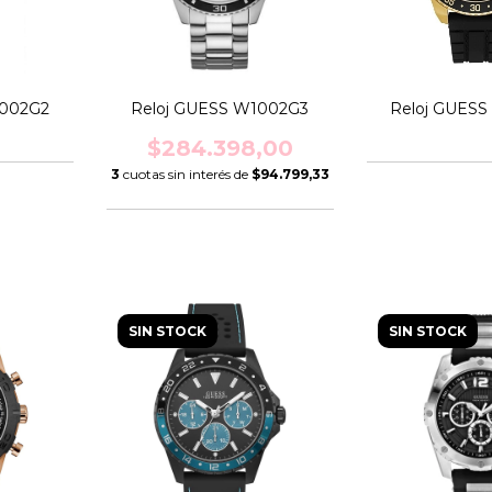
5002G2
Reloj GUESS W1002G3
Reloj GUES
$284.398,00
3
cuotas sin interés de
$94.799,33
SIN STOCK
SIN STOCK