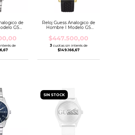
nalogico de
Reloj Guess Analogico de
odelo GS
Hombre I Modelo GS
GW0965G1
RESISTANCE I GW0729G2
00,00
$447.500,00
interés de
3
cuotas sin interés de
6,67
$149.166,67
SIN STOCK