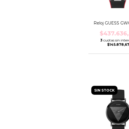
Reloj GUESS GW
$437.636
3
cuotas sin inter
$145.878,6
SIN STOCK