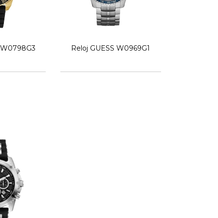
S W0798G3
Reloj GUESS W0969G1