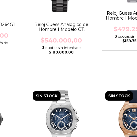
Reloj Guess A
Hombre I Mode
GW097
0264G1
Reloj Guess Analogico de
$479.2
Hombre I Modelo GT
PARKER I GW0627G3
,00
3
cuotas sin 
$540.000,00
$159.7
és de
7
3
cuotas sin interés de
$180.000,00
SIN STOCK
SIN STOCK