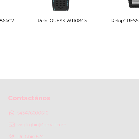
0864G2
Reloj GUESS W1108G5
Reloj GUES
Contactános
543476600616
virgili.ghio@gmail.com
Dr. Ghio 624