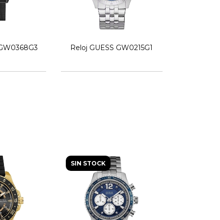
 GW0368G3
Reloj GUESS GW0215G1
SIN STOCK