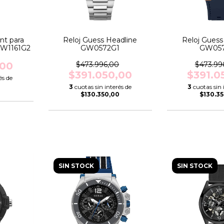
nt para
Reloj Guess Headline
Reloj Guess
a W1161G2
GW0572G1
GW057
,00
$473.996,00
$473.99
$391.050,00
$391.0
és de
3
cuotas sin interés de
3
cuotas sin 
$130.350,00
$130.3
SIN STOCK
SIN STOCK