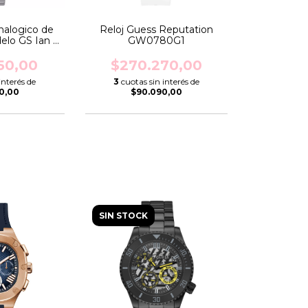
nalogico de
Reloj Guess Reputation
lo GS Ian I
GW0780G1
0G1
50,00
$270.270,00
interés de
3
cuotas sin interés de
50,00
$90.090,00
SIN STOCK