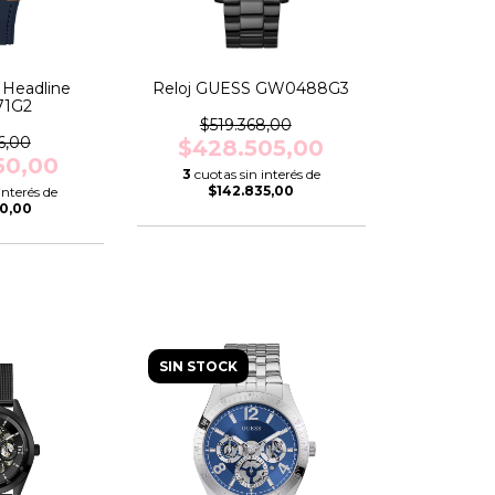
 Headline
Reloj GUESS GW0488G3
1G2
$519.368,00
6,00
$428.505,00
50,00
3
cuotas sin interés de
$142.835,00
interés de
50,00
SIN STOCK