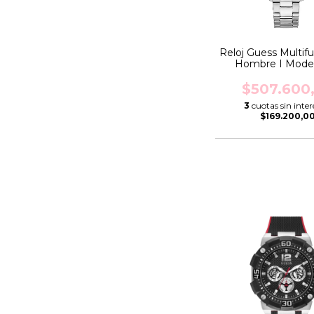
Reloj Guess Multif
Hombre I Mode
PALMER I GW1
$507.600
3
cuotas sin inter
$169.200,0