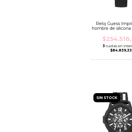
Reloj Guess Impri
hombre de silicon
$254.518
3
cuotas sin inter
$84.839,33
SIN STOCK