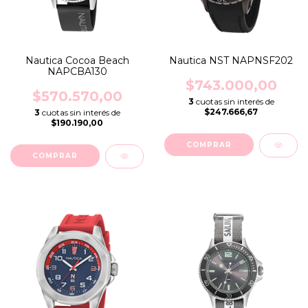
Nautica Cocoa Beach
Nautica NST NAPNSF202
NAPCBA130
$743.000,00
$570.570,00
3
cuotas sin interés de
$247.666,67
3
cuotas sin interés de
$190.190,00