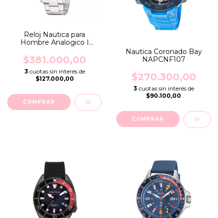
Reloj Nautica para
Hombre Analogico I
Modelo NAPFWF309
Nautica Coronado Bay
$381.000,00
NAPCNF107
3
cuotas sin interés de
$270.300,00
$127.000,00
3
cuotas sin interés de
$90.100,00