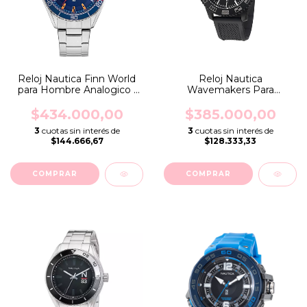
Reloj Nautica Finn World
Reloj Nautica
para Hombre Analogico l
Wavemakers Para
Modelo NAPFWS004
Hombre Analogico I
Modelo NAPWVF303
$434.000,00
$385.000,00
3
cuotas sin interés de
3
cuotas sin interés de
$144.666,67
$128.333,33