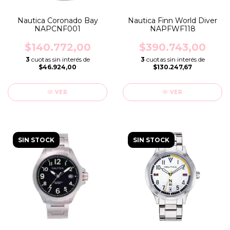
Nautica Coronado Bay
Nautica Finn World Diver
NAPCNF001
NAPFWF118
$140.772,00
$390.743,00
3
cuotas sin interés de
3
cuotas sin interés de
$46.924,00
$130.247,67
VER
VER
SIN STOCK
SIN STOCK