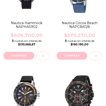
Nautica Hammock
Nautica Cocoa Beach
NAPHAS902
NAPCBA128
$406.700,00
$570.570,00
3
cuotas sin interés de
3
cuotas sin interés de
$135.566,67
$190.190,00