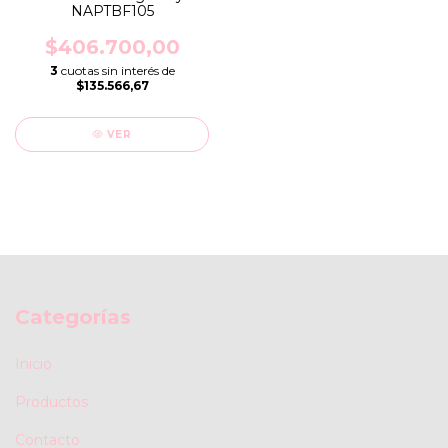
NAPTBF105
$406.700,00
3
cuotas sin interés de
$135.566,67
VER
Categorías
Inicio
Productos
Contacto