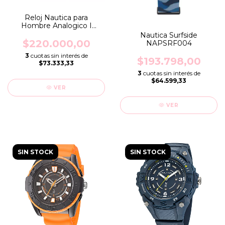
Reloj Nautica para
Hombre Analogico I
Modelo NAPCNS214
Nautica Surfside
$220.000,00
NAPSRF004
3
cuotas sin interés de
$193.798,00
$73.333,33
3
cuotas sin interés de
$64.599,33
VER
VER
SIN STOCK
SIN STOCK