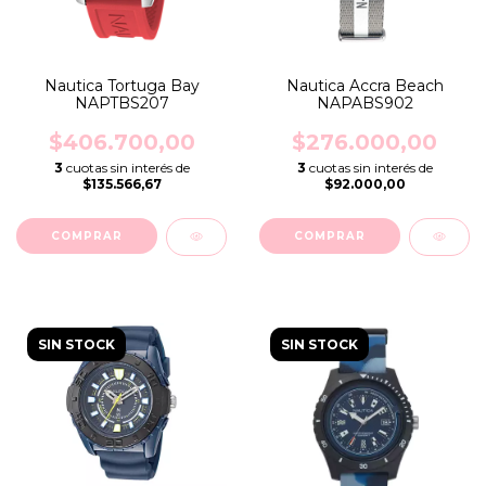
Nautica Tortuga Bay
Nautica Accra Beach
NAPTBS207
NAPABS902
$406.700,00
$276.000,00
3
cuotas sin interés de
3
cuotas sin interés de
$135.566,67
$92.000,00
SIN STOCK
SIN STOCK