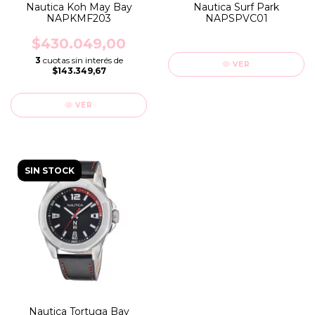
Nautica Koh May Bay
Nautica Surf Park
NAPKMF203
NAPSPVC01
$430.049,00
3
cuotas sin interés de
VER
$143.349,67
VER
SIN STOCK
Nautica Tortuga Bay