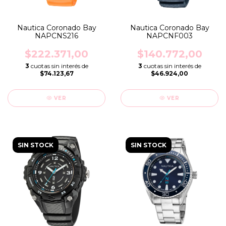
Nautica Coronado Bay
Nautica Coronado Bay
NAPCNS216
NAPCNF003
$222.371,00
$140.772,00
3
cuotas sin interés de
3
cuotas sin interés de
$74.123,67
$46.924,00
VER
VER
SIN STOCK
SIN STOCK