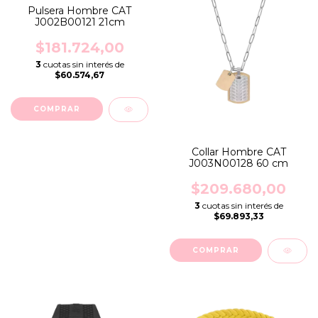
Pulsera Hombre CAT
J002B00121 21cm
$181.724,00
3
cuotas sin interés de
$60.574,67
Collar Hombre CAT
J003N00128 60 cm
$209.680,00
3
cuotas sin interés de
$69.893,33