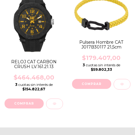
Pulsera Hombre CAT
J017B30117 21,5cm
$179.407,00
RELOJ CAT CARBON
3
cuotas sin interés de
CRUSH LV.161.21.13
$59.802,33
$464.468,00
3
cuotas sin interés de
$154.822,67